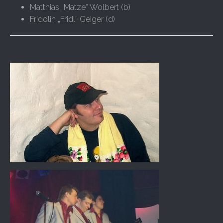
Matthias „Matze“ Wolbert (b)
Fridolin „Fridl“ Geiger (d)