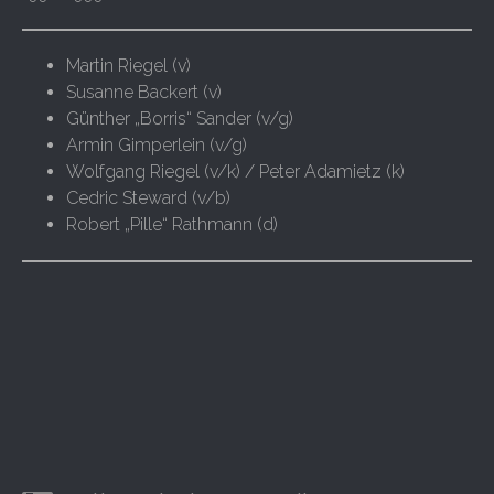
Martin Riegel (v)
Susanne Backert (v)
Günther „Borris“ Sander (v/g)
Armin Gimperlein (v/g)
Wolfgang Riegel (v/k) / Peter Adamietz (k)
Cedric Steward (v/b)
Robert „Pille“ Rathmann (d)