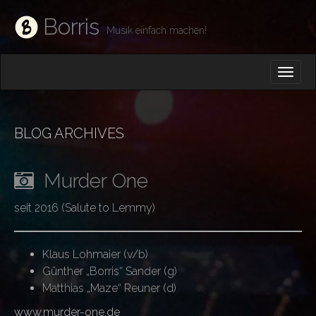
Borris
Musik einfach machen!
M
S
K
A
I
I
P
T
N
O
BLOG ARCHIVES
M
C
O
E
N
Murder One
N
T
E
U
seit 2016 (Salute to Lemmy)
N
T
Klaus Lohmaier (v/b)
Günther „Borris“ Sander (g)
Matthias „Maze“ Reuner (d)
www.murder-one.de