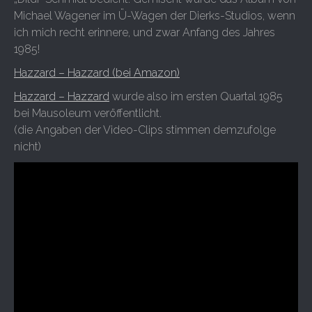
Michael Wagener im Ü-Wagen der Dierks-Studios, wenn
ich mich recht erinnere, und zwar Anfang des Jahres
1985!
Hazzard – Hazzard (bei Amazon)
Hazzard – Hazzard
wurde also im ersten Quartal 1985
bei Mausoleum veröffentlicht.
(die Angaben der Video-Clips stimmen demzufolge
nicht)